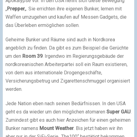
Apokalypse vor. In den USA nennt sich diese Bewegung
„
Prepper
„. Sie errichten ihre eigenen Bunker, lernen mit
Waffen umzugehen und kaufen auf Messen Gadgets, die
das Überleben ermöglichen sollen.
Geheime Bunker und Räume sind auch in Nordkorea
angeblich zu finden. Da gibt es zum Beispiel die Gerüchte
um den
Room 39
. Irgendwo im Regierungsgebäude der
nordkoreanischen Arbeiterpartei soll ein Raum existieren,
von dem aus internationale Drogengeschäfte,
Versicherungsbetrug und Zigarettenschmuggel organisiert
werden.
Jede Nation eben nach seinen Bedürfnissen. In den USA
geht es da wieder um den möglichen atomaren
Super GAU
.
Zumindest gibt es auch hier Anzeichen für einen geheimen
Bunker namens
Mount Weather
. Bis jetzt haben wir ihn
aber nur in der SiFi-Serie „The100“ bestätigt bekommen.