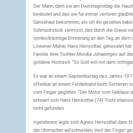
Der Mann, dem sie am Dienstagmittag die Haustür
bedeutet und das sie für immer verloren glaubte:
Gänsehaut bekommen, als ich ihn gesehen habe”, 
Schmuckstück vermisst, das durch die Gravur eind
symbolträchtige Erinnerung an den Tag, an dem
Löwener Mühle, Hans Herresthal, geheiratet hat.
Familie ihrer Tochter Monika Johaentges auf dem
goldene Hochzeit. “So Gott will mit dem richtige
Es war an einem Septembertag des Jahres 1971, 
offenbar an einem Förderband beim Sortieren von
vom Finger geglitten. “Der Motor vom Gebläse wa
erinnert sich Hans Herresthal (74). Trotz intens
nicht gefunden.
Irgendwann legte sich Agnes Herresthal dann Ers
der Uhrmacher aufschneiden, weil der Finger ge