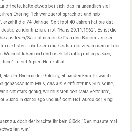
 öffnete, hatte etwas bei sich, das ihr unendlich viel
 ihren Ehering. “Ich war zuerst sprachlos und hab’
erzählt die 74-Jährige. Seit fast 40 Jahren hat sie das
eutig zu identifizieren ist: “Hans 29.11.1962″. Es ist die
 die aus Irsch/Saar stammende Frau den Bauern von der
 Im nächsten Jahr feiern die beiden, die zusammen mit der
 Weingut leben und dort noch tatkräftig mit anpacken,
n Ring”, meint Agnes Herresthal.
als der Bäuerin der Goldring abhanden kam. Er war ihr
 gehäckseltem Mais, das als Viehfutter ins Silo sollte,
r nicht stark genug, wir mussten den Mais verteilen”,
iver Suche in der Silage und auf dem Hof wurde der Ring
atz zu, doch der brachte ihr kein Glück. “Den musste mal
schwollen war.”