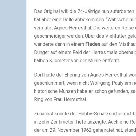
Das Original will die 74-Jährige nun aufarbeiten
hat aber eine Delle abbekommen. “Wahrscheinlic
vermutet Agnes Herresthal. Die weiteren Reise 
geschmeidiger werden: Über das Viehfutter gela
wanderte dann in einem
Fladen
auf den Misthauf
Dünger auf einem Feld der Herres thals oberhalb
halben Kilometer von der Mühle entfernt.
Dort hätte der Ehering von Agnes Herresthal wo
geschlummert, wenn nicht Wolfgang Pauly am ric
historische Münzen habe er schon gefunden, sagt
Ring von Frau Herresthal.
Zunächst konnte der Hobby-Schatzsucher nicht
in zehn Zentimeter Tiefe anzeigte. Auch eine Re
der am 29. November 1962 geheiratet hat, stand d