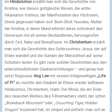
Im
Hinduismus
erzählt man sich die Geschichte von
Krishna, wie dieses gottgleiche Wesen, die achte
Inkarnation Vishnus, der Manifestation des Höchstem,
Dreck gegessen haben soll. Beim Blick Yasodas, Mutter
der Krishna, in deren Mund erblickt diese schockiert das
Universum mit all seinen Bestandteilen, hervorgerufen
durch Zeit, Natur und Bewußtsein. Im
Christentum
erzählt
man sich die Geschichte des Gottessohnes Jesus, der auf
Erden wandelt und die Sünden der Menschheit auf seine
Schultern lastet. Es gibt viele solcher Geschichten aus den
unterschiedlichsten Glaubensrichtungen – und genau hier
setzt Regisseur
Ang Lee
mit seinem bildgewaltigen
„Life
of Pi“
an, möchte den Glauben an Etwas wieder aufbauen.
Hinduismus, Christentum, Islam. Die Moral, die am Ende
des neuesten Werkes des Filmemachers steht, der schon
„Brokeback Mountain“
oder
„Crouching Tiger, Hidden
Dragon“
inszeniert hat, ist simpel und einfach: man soll an