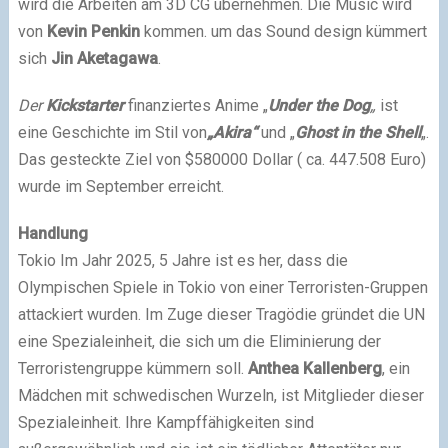
wird die Arbeiten am 3D CG übernehmen. Die
Music wird
von
Kevin Penkin
kommen. um das
Sound design kümmert
sich
Jin Aketagawa
.
Der
Kickstarter
finanziertes Anime „
Under the Dog
„
ist
eine Geschichte im Stil von
„Akira“
und „
Ghost in the Shell
„.
Das gesteckte Ziel von $580000 Dollar ( ca. 447.508 Euro)
wurde im September erreicht.
Handlung
Tokio Im Jahr 2025, 5 Jahre ist es her, dass die
Olympischen Spiele in Tokio von einer Terroristen-Gruppen
attackiert wurden. Im Zuge dieser Tragödie gründet die UN
eine Spezialeinheit, die sich um die Eliminierung der
Terroristengruppe kümmern soll.
Anthea Kallenberg
, ein
Mädchen mit schwedischen Wurzeln, ist Mitglieder dieser
Spezialeinheit. Ihre Kampffähigkeiten sind