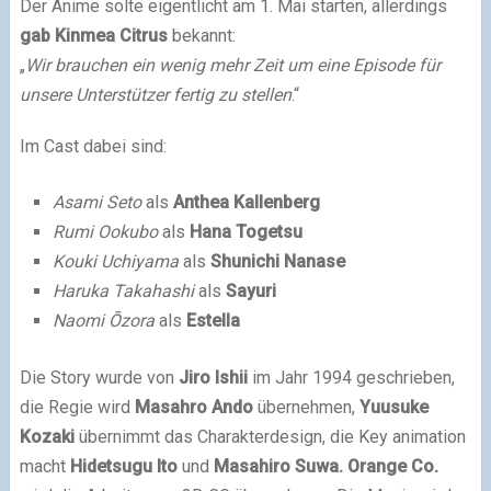
Der Anime solte eigentlicht am 1. Mai starten, allerdings
gab Kinmea Citrus
bekannt:
„
Wir brauchen ein wenig mehr Zeit um eine Episode für
unsere Unterstützer fertig zu stellen
.“
Im Cast dabei sind:
Asami Seto
als
Anthea Kallenberg
Rumi Ookubo
als
Hana Togetsu
Kouki Uchiyama
als
Shunichi Nanase
Haruka Takahashi
als
Sayuri
Naomi Ōzora
als
Estella
Die Story wurde von
Jiro Ishii
im Jahr 1994 geschrieben,
die Regie wird
Masahro Ando
übernehmen,
Yuusuke
Kozaki
übernimmt das Charakterdesign, die
Key animation
macht
Hidetsugu Ito
und
Masahiro Suwa.
Orange Co.