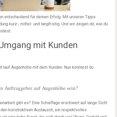
en entscheidend für deinen Erfolg. Mit unseren Tipps
g kurz-, mittel- und langfristig. Und wir zeigen dir, wie du
idest.
e Umgang mit Kunden
tatt tauf Augenhöhe mit dem Kunden. Nun könntest du
m Auftraggeber auf Augenhöhe sein?
rbeit gibt es? Eine Schieflage erschwert auf lange Sicht
 den konstruktiven Austausch, ein respektvolles
 ist eine hohe Kunst, die sich durch viel Übung, Geduld und