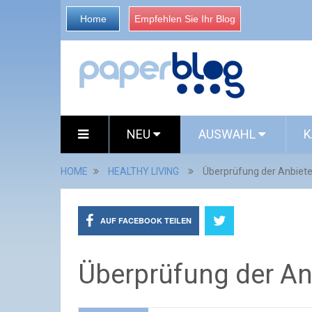
Home
Empfehlen Sie Ihr Blog
NEU
AUSWAHL
K
HOME
HEALTHY LIVING
Überprüfung der Anbieter
AUF FACEBOOK TEILEN
Überprüfung der Anb