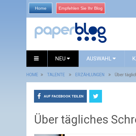
Home
Empfehlen Sie Ihr Blog
NEU
AUSWAHL
K
HOME
TALENTE
ERZÄHLUNGEN
Über tägli
AUF FACEBOOK TEILEN
Über tägliches Sch