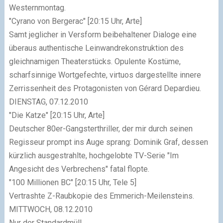
Westernmontag.
"Cyrano von Bergerac"
[20:15 Uhr, Arte]
Samt jeglicher in Versform beibehaltener Dialoge eine
überaus authentische Leinwandrekonstruktion des
gleichnamigen Theaterstücks. Opulente Kostüme,
scharfsinnige Wortgefechte, virtuos dargestellte innere
Zerrissenheit des Protagonisten von Gérard Depardieu.
DIENSTAG, 07.12.2010
"Die Katze"
[20:15 Uhr, Arte]
Deutscher 80er-Gangsterthriller, der mir durch seinen
Regisseur prompt ins Auge sprang: Dominik Graf, dessen
kürzlich ausgestrahlte, hochgelobte TV-Serie
"Im
Angesicht des Verbrechens"
fatal flopte.
"100 Millionen BC"
[20:15 Uhr, Tele 5]
Vertrashte Z-Raubkopie des Emmerich-Meilensteins.
MITTWOCH, 08.12.2010
Nur der Standardmüll.