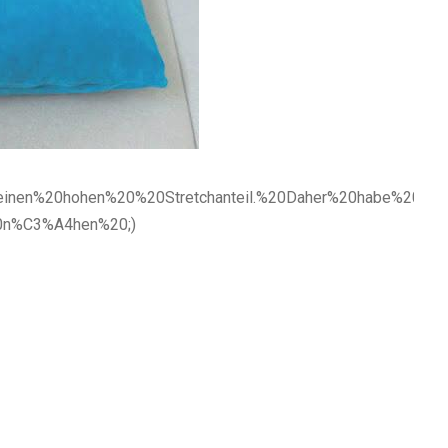
0einen%20hohen%20%20Stretchanteil.%20Daher%20habe%2
n%C3%A4hen%20;)