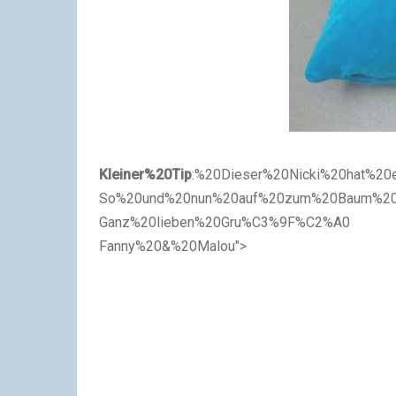
Kleiner%20Tip
:%20Dieser%20Nicki%20hat%2
So%20und%20nun%20auf%20zum%20Baum%20
Ganz%20lieben%20Gru%C3%9F%C2%A0
Fanny%20&%20Malou
">