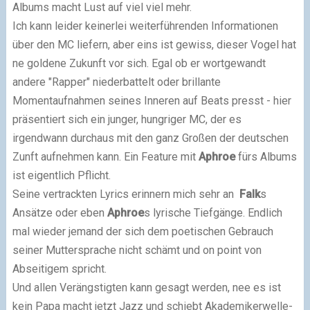
Albums macht Lust auf viel viel mehr.
Ich kann leider keinerlei weiterführenden Informationen
über den MC liefern, aber eins ist gewiss, dieser Vogel hat
ne goldene Zukunft vor sich. Egal ob er wortgewandt
andere "Rapper" niederbattelt oder brillante
Momentaufnahmen seines Inneren auf Beats presst - hier
präsentiert sich ein junger, hungriger MC, der es
irgendwann durchaus mit den ganz Großen der deutschen
Zunft aufnehmen kann. Ein Feature mit
Aphroe
fürs Albums
ist eigentlich Pflicht.
Seine vertrackten Lyrics erinnern mich sehr an
Falk
s
Ansätze oder eben
Aphroe
s lyrische Tiefgänge. Endlich
mal wieder jemand der sich dem poetischen Gebrauch
seiner Muttersprache nicht schämt und on point von
Abseitigem spricht.
Und allen Verängstigten kann gesagt werden, nee es ist
kein Papa macht jetzt Jazz und schiebt Akademikerwelle-