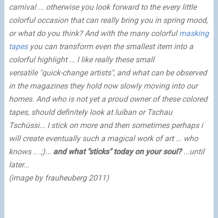
carnival
...
otherwise
you
look forward
to
the
every
little
colorful
occasion
that
can
really
bring
you
in
spring
mood
,
or what
do you think
?
And
with
the
many
colorful
masking
tapes
you
can
transform
even the
smallest
item
into a
colorful
highlight
...
I
like
really these
small
versatile
"quick-change artists"
, and what
can be observed
in
the
magazines
they
hold
now
slowly
moving into
our
homes
.
And who
is
not yet a proud owner of
these
colored
tapes
,
should definitely
look at
luiban
or
Tschau
Tschüssi
...
I stick
on more and
then
sometimes
perhaps i
will create
eventually
such a
magical
work of art
... who
knows
..
.;)...
and what
"
sticks"
today
on
your soul
?
...
until
later...
(image by frauheuberg 2011)