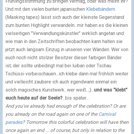
Frühlingsstimmung zu bringen vermag, oder was meint ihr?
Und mit den vielen bunten japanischen
Klebebändern
(Masking tapes) lässt sich auch der kleinste Gegenstand
zum bunten Highlight verwandeln...mir haben es die kleinen
vielseitigen "Verwandlungskünstler" wirklich angetan und
wie man in den Zeitschriften beobachten kann halten sie
jetzt auch langsam Einzug in unseren vier Wänden. Wer von
euch noch nicht stolzer Besitzer dieser farbigen Bänder
ist, der sollte unbedingt mal bei luiban oder Tschau
Tschüssi vorbeischauen...ich klebe dann mal fröhlich weiter
und vielleicht
zaubere
ich auch irgendwann einmal ein
solch magisches Kunstwerk...wer weiß...;)...
und
was "klebt"
euch heute auf der Seele?
...bis später...
And
you've
already
had enough of the
celebration
?
Or
are
you
already
on the road again
on
one of
the
Carnival
parades
?
Tomorrow
this
colorful
celebration
will have
then
once
again
an end
...
of course,
but
only
in
relation
to
the