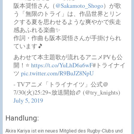
阪本奨悟さん（
@Sakamoto_Shogo
）が歌
う「無限のトライ」は、作品世界とリン
クする夏を思わせるような爽やかで疾走
感あふれる楽曲✨
作詞・作曲も阪本奨悟さんが手掛けられ
ています🎵
あわせて本主題歌が流れるアニメPVも公
開！⭐
https://t.co/YuLhD6a6wF
#トライナイ
ツ
pic.twitter.com/R9BuJZ8NpU
- TVアニメ「トライナイツ」公式＠
7/30(火)25:29~放送開始🏉 (@try_knights)
July 5, 2019
Handlung:
Akira Kariya ist ein neues Mitglied des Rugby-Clubs und