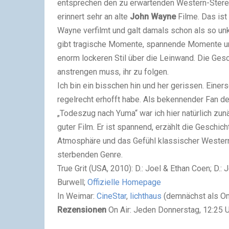
entsprechen den zu erwartenden Western-Stereot
erinnert sehr an alte
John Wayne
Filme. Das ist 
Wayne verfilmt und galt damals schon als so un
gibt tragische Momente, spannende Momente un
enorm lockeren Stil über die Leinwand. Die Gesc
anstrengen muss, ihr zu folgen.
Ich bin ein bisschen hin und her gerissen. Einerse
regelrecht erhofft habe. Als bekennender Fan 
„Todeszug nach Yuma“ war ich hier natürlich zunä
guter Film. Er ist spannend, erzählt die Geschich
Atmosphäre und das Gefühl klassischer Westernf
sterbenden Genre.
True Grit (
USA, 2010
)
:
D
.: Joel & Ethan Coen;
D
.: 
Burwell;
Offizielle Homepage
In Weimar:
CineStar
,
lichthaus
(
demnächst als 
Rezensionen
On Air
: Jeden Donnerstag, 12:25 