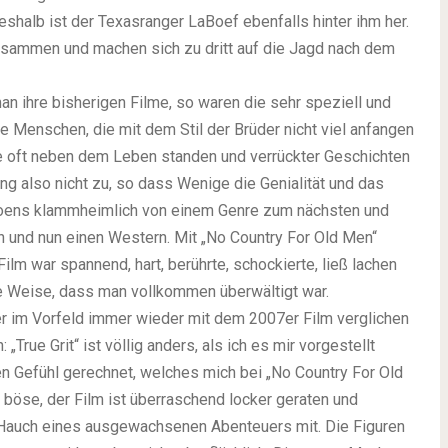
shalb ist der Texasranger LaBoef ebenfalls hinter ihm her.
zusammen und machen sich zu dritt auf die Jagd nach dem
n ihre bisherigen Filme, so waren die sehr speziell und
e Menschen, die mit dem Stil der Brüder nicht viel anfangen
die oft neben dem Leben standen und verrückter Geschichten
ng also nicht zu, so dass Wenige die Genialität und das
Coens klammheimlich von einem Genre zum nächsten und
on und nun einen Western. Mit „No Country For Old Men“
lm war spannend, hart, berührte, schockierte, ließ lachen
ve Weise, dass man vollkommen überwältigt war.
 der im Vorfeld immer wieder mit dem 2007er Film verglichen
True Grit“ ist völlig anders, als ich es mir vorgestellt
en Gefühl gerechnet, welches mich bei „No Country For Old
er böse, der Film ist überraschend locker geraten und
 Hauch eines ausgewachsenen Abenteuers mit. Die Figuren