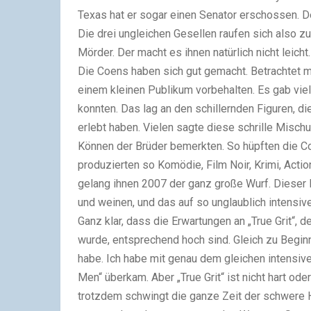
Texas hat er sogar einen Senator erschossen. De
Die drei ungleichen Gesellen raufen sich also 
Mörder. Der macht es ihnen natürlich nicht leicht.
Die Coens haben sich gut gemacht. Betrachtet ma
einem kleinen Publikum vorbehalten. Es gab viel
konnten. Das lag an den schillernden Figuren, 
erlebt haben. Vielen sagte diese schrille Mischu
Können der Brüder bemerkten. So hüpften die 
produzierten so Komödie, Film Noir, Krimi, Acti
gelang ihnen 2007 der ganz große Wurf. Dieser Fi
und weinen, und das auf so unglaublich intensi
Ganz klar, dass die Erwartungen an „True Grit“,
wurde, entsprechend hoch sind. Gleich zu Beginn: „
habe. Ich habe mit genau dem gleichen intensiv
Men“ überkam. Aber „True Grit“ ist nicht hart od
trotzdem schwingt die ganze Zeit der schwere