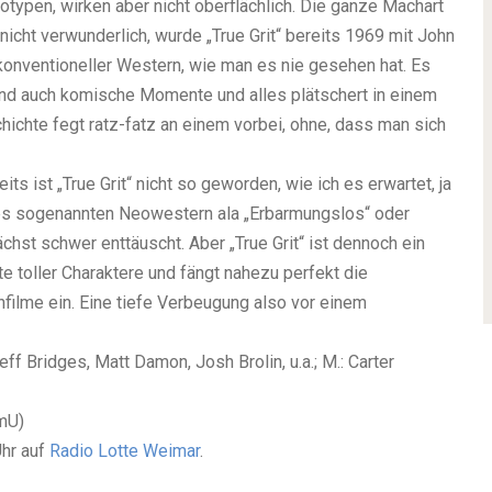
ypen, wirken aber nicht oberflächlich. Die ganze Machart
nicht verwunderlich, wurde „True Grit“ bereits 1969 mit John
konventioneller Western, wie man es nie gesehen hat. Es
d auch komische Momente und alles plätschert in einem
hichte fegt ratz-fatz an einem vorbei, ohne, dass man sich
its ist „True Grit“ nicht so geworden, wie ich es erwartet, ja
des sogenannten Neowestern ala „Erbarmungslos“ oder
chst schwer enttäuscht. Aber „True Grit“ ist dennoch ein
te toller Charaktere und fängt nahezu perfekt die
ilme ein. Eine tiefe Verbeugung also vor einem
Jeff Bridges, Matt Damon, Josh Brolin, u.a.;
M
.: Carter
OmU
)
Uhr auf
Radio Lotte Weimar
.