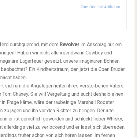
Zum Original-Artikel
Pferd durchquerend, mit dem
Revolver
im Anschlag nur ein
 bringen! Haben wir nicht alle irgendwann Cowboy und
 imaginäre Lagerfeuer gesetzt, unsere imaginären Bohnen
eobachtet? Ein Kindheitstraum, den jetzt die Coen Brüder
emacht haben.
mert sich um die Angelegenheiten ihres verstorbenen Vaters.
Tom Chaney. Sie will Vergeltung und sucht deshalb einen
r in Frage käme, wäre der raubeinige Marshall Rooster
n zu jagen und ihn vor den Richter zu bringen. Der alte
denn er ist gemütlich geworden und schluckt lieber Whisky,
t allerdings viel zu verlockend und er lässt sich überreden,
erdings früher schon von sich hören lassen. Im fernen