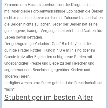
Zimmern des Hauses überhört man die Klingel schon
mal!Aber dieses größenwarnsinnige Ego hatten die
B
eiden
nicht immer, denn bevor sie hier ihr Zuhause fanden, hatten
die Beiden nichts zu lachen. Jeder der Beiden hat seine
ganz eigene, traurige Vergangenheit erlebt und Narben fürs
Leben davon getragen.
Der griesgrämige Yorkshire-Opa "
B o b b y
" und die
quirlige Prager Rattler- Hündin "
D e m i
" sind aber im
Grunde trotz aller Eigenarten richtig treue Seelen mit
ungebändigter Freude und Liebe zu den Herrchen und
angemessenem Benehmen gegenüber Kindern und
anderen Tieren.
Lediglich wenns um's Futter geht hört die Freundschaft auf
*lach*
Stubentiger im besten Alter