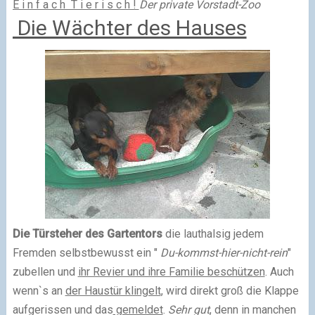
E i n f a c h T i e r i s c h !
Der private Vorstadt-Zoo
Die Wächter des Hauses
Die Türsteher des Gartentors
die lauthalsig jedem
Fremden selbstbewusst ein "
Du-kommst-hier-nicht-rein
"
zubellen und
ihr Revier und ihre Familie beschützen
. Auch
wenn`s an
der Haustür klingelt
, wird direkt groß die Klappe
aufgerissen und das
gemeldet
.
Sehr gut
, denn in manchen