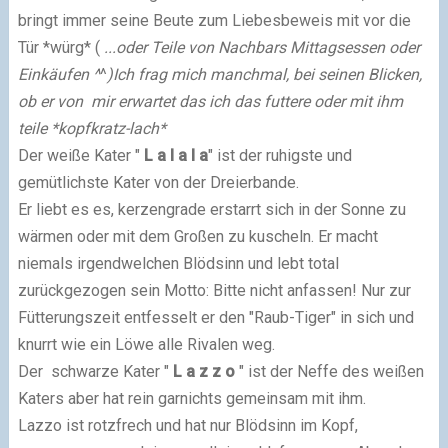
bringt immer seine Beute zum Liebesbeweis mit vor die
Tür *würg* (
...oder Teile von Nachbars Mittagsessen oder
Einkäufen ^
^
)Ich frag mich manchmal, bei seinen Blicken,
ob er von mir erwartet das ich das futtere oder mit ihm
teile *kopfkratz-lach*
Der weiße Kater "
L a l a l a
" ist der ruhigste und
gemütlichste Kater von der Dreierbande.
Er liebt es es, kerzengrade erstarrt sich in der Sonne zu
wärmen oder mit dem Großen zu kuscheln. Er macht
niemals irgendwelchen Blödsinn und lebt total
zurückgezogen sein Motto: Bitte nicht anfassen! Nur zur
Fütterungszeit entfesselt er den "Raub-Tiger" in sich und
knurrt wie ein Löwe alle Rivalen weg.
Der schwarze Kater "
L a z z o
" ist der Neffe des weißen
Katers aber hat rein garnichts gemeinsam mit ihm.
Lazzo ist rotzfrech und hat nur Blödsinn im Kopf,