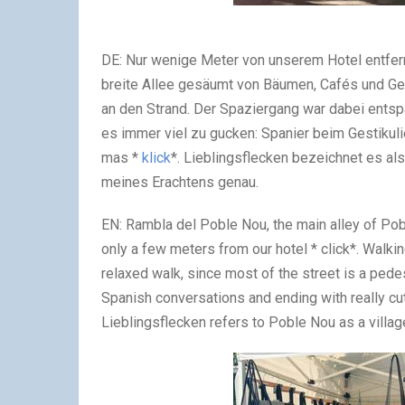
DE: Nur wenige Meter von unserem Hotel entfern
breite Allee gesäumt von Bäumen, Cafés und Ge
an den Strand. Der Spaziergang war dabei ents
es immer viel zu gucken: Spanier beim Gestikuli
mas *
klick
*. Lieblingsflecken bezeichnet es als
meines Erachtens genau.
EN: Rambla del Poble Nou, the main alley of Pob
only a few meters from our hotel * click*. Walkin
relaxed walk, since most of the street is a pedes
Spanish conversations and ending with really c
Lieblingsflecken refers to Poble Nou as a village