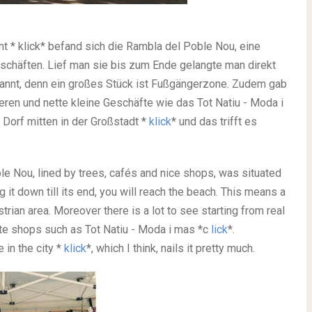
t * klick* befand sich die Rambla del Poble Nou, eine
schäften. Lief man sie bis zum Ende gelangte man direkt
pannt, denn ein großes Stück ist Fußgängerzone. Zudem gab
eren und nette kleine Geschäfte wie das Tot Natiu - Moda i
 Dorf mitten in der Großstadt *
klick
* und das trifft es
le Nou, lined by trees, cafés and nice shops, was situated
g it down till its end, you will reach the beach. This means a
trian area. Moreover there is a lot to see starting from real
ute shops such as Tot Natiu - Moda i mas *c
lick
*.
 in the city *
klick
*, which I think, nails it pretty much.