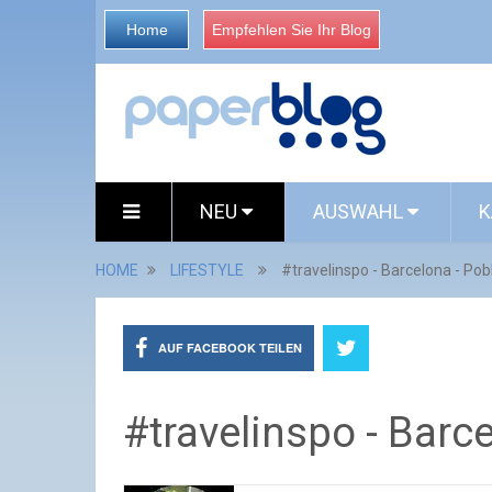
Home
Empfehlen Sie Ihr Blog
NEU
AUSWAHL
K
HOME
LIFESTYLE
#travelinspo - Barcelona - Pob
AUF FACEBOOK TEILEN
#travelinspo - Barc