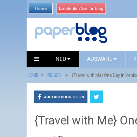
Home
Empfehlen Sie Ihr Blog
NEU
AUSWAHL
K
HOME
REISEN
{Travel with Me} One Day In Venic
AUF FACEBOOK TEILEN
{Travel with Me} On