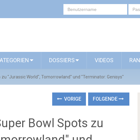
ATEGORIEN
DOSSIERS
VIDEOS
RAN
s zu "Jurassic World", Tomorrowland" und "Terminator: Genisys"
VORIGE
FOLGENDE
 Super Bowl Spots zu
Tomorrowland" und