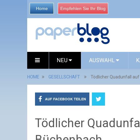
Home
Empfehlen Sie Ihr Blog
NEU
AUSWAHL
K
HOME
GESELLSCHAFT
Tödlicher Quadunfall au
AUF FACEBOOK TEILEN
Tödlicher Quadunfal
Büchenbach