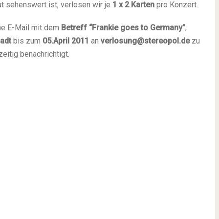
ut sehenswert ist, verlosen wir je
1 x 2 Karten
pro Konzert.
ine E-Mail mit dem
Betreff “Frankie goes to Germany”
,
adt
bis zum
05.April 2011
an
verlosung@stereopol.de
zu
eitig benachrichtigt.