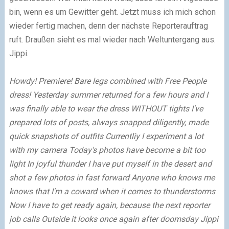
bin, wenn es um Gewitter geht. Jetzt muss ich mich schon
wieder fertig machen, denn der nächste Reporterauftrag
ruft. Draußen sieht es mal wieder nach Weltuntergang aus.
Jippi.
Howdy
!
Premiere
!
Bare
legs
combined with
Free People
dress
!
Yesterday
summer
returned for a few hours
and
I
was finally able to
wear the
dress
WITHOUT
tights
I
've
prepared
lots of posts,
always
snapped
diligently
,
made
quick snapshots
of outfits
Currentliy
I
experiment a lot
with my camera
Today's
photos
have become
a bit
too
light
In
joyful
thunder
I
have put myself
in
the desert
and
shot
a few photos
in fast forward
Anyone who knows me
knows that
I
'm
a coward
when
it comes to
thunderstorms
Now
I have to
get ready
again
,
because the next
reporter
job
calls
Outside it
looks
once
again
after
doomsday
Jippi