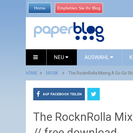
Home
Empfehlen Sie Ihr Blog
NEU
AUSWAHL
K
HOME
MUSIK
The RocknRolla Mixing A Go-Go Sho
AUF FACEBOOK TEILEN
The RocknRolla Mix
// free download