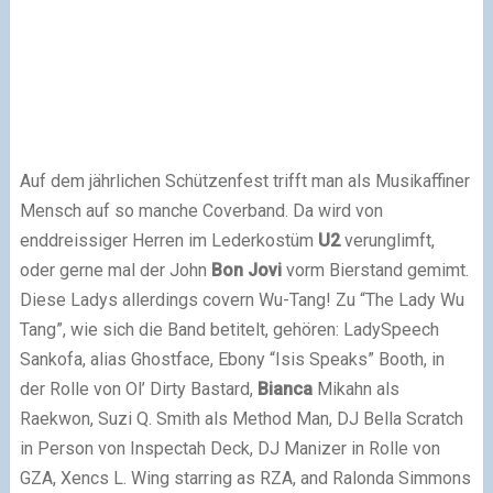
Auf dem jährlichen Schützenfest trifft man als Musikaffiner
Mensch auf so manche Coverband. Da wird von
enddreissiger Herren im Lederkostüm
U2
verunglimft,
oder gerne mal der John
Bon Jovi
vorm Bierstand gemimt.
Diese Ladys allerdings covern Wu-Tang! Zu “The Lady Wu
Tang”, wie sich die Band betitelt, gehören: LadySpeech
Sankofa, alias Ghostface, Ebony “Isis Speaks” Booth, in
der Rolle von Ol’ Dirty Bastard,
Bianca
Mikahn als
Raekwon, Suzi Q. Smith als Method Man, DJ Bella Scratch
in Person von Inspectah Deck, DJ Manizer in Rolle von
GZA, Xencs L. Wing starring as RZA, and Ralonda Simmons