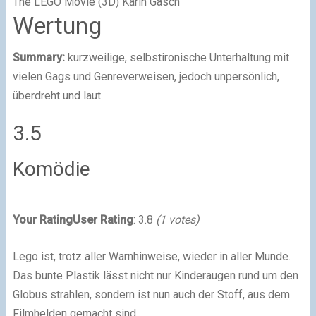
The LEGO Movie (3D)
Karin Gasch
Wertung
Summary:
kurzweilige, selbstironische Unterhaltung mit
vielen Gags und Genreverweisen, jedoch unpersönlich,
überdreht und laut
3.5
Komödie
Your Rating
User Rating
:
3.8
(
1
votes)
Lego ist, trotz aller Warnhinweise, wieder in aller Munde.
Das bunte Plastik lässt nicht nur Kinderaugen rund um den
Globus strahlen, sondern ist nun auch der Stoff, aus dem
Filmhelden gemacht sind.