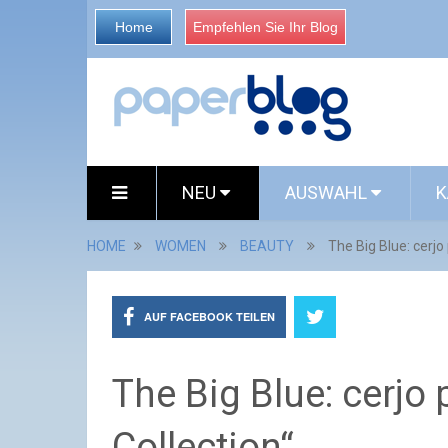
Home
Empfehlen Sie Ihr Blog
NEU
AUSWAHL
K
HOME
WOMEN
BEAUTY
The Big Blue: cerjo
AUF FACEBOOK TEILEN
The Big Blue: cerjo 
Collection“