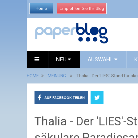
Home
Empfehlen Sie Ihr Blog
NEU
AUSWAHL
K
HOME
MEINUNG
Thalia - Der 'LIES'-Stand für ak
AUF FACEBOOK TEILEN
Thalia - Der 'LIES'-S
säkulare Paradiesa