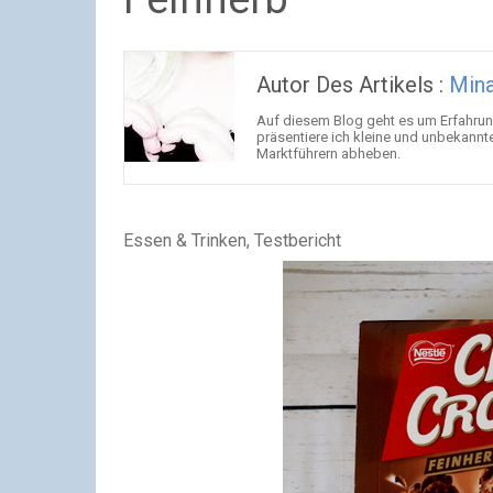
Autor Des Artikels :
Mina
Auf diesem Blog geht es um Erfahrun
präsentiere ich kleine und unbekannt
Marktführern abheben.
Essen & Trinken, Testbericht