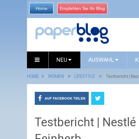
Home
Empfehlen Sie Ihr Blog
NEU
AUSWAHL
K
HOME
WOMEN
LIFESTYLE
Testbericht | Ne
AUF FACEBOOK TEILEN
Testbericht | Nestl
Feinherb