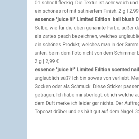
01 schnell fleckig. Die Textur ist sehr weich und
ein schönes rot mit satiniertem Finish.
2 g | 2,99
essence "juice it!" Limited Edition ball blush
0
Selbe, wie für die oben genannte Farbe, außer d
als zartes peach bezeichnen, welches unglaubl
ein schönes Produkt, welches man in der Samml
unten, beim dem Foto nicht von dem Schimmer be
2 g | 2,99 €
essence "juice it!" Limited Edition scented n
unglaublich süß? Ich bin sowas von verliebt. Mei
Socken oder als Schmuck. Diese Sticker passe
getragen. Ich habe mir überlegt, ob ich welche a
dem Duft merke ich leider gar nichts. Der Auftrag
Topcoat drüber und es hält gut auf dem Nagel.
3