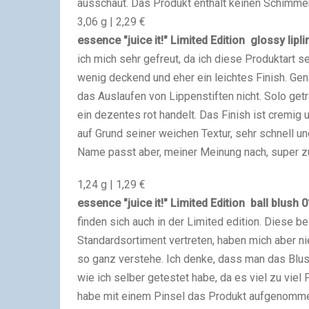
ausschaut. Das Produkt enthält keinen Schimmer
3,06 g | 2,29 €
essence "juice it!" Limited Edition
glossy lipli
ich mich sehr gefreut, da ich diese Produktart s
wenig deckend und eher ein leichtes Finish. Gena
das Auslaufen von Lippenstiften nicht. Solo getr
ein dezentes rot handelt. Das Finish ist cremig 
auf Grund seiner weichen Textur, sehr schnell 
Name passt aber, meiner Meinung nach, super 
1,24 g | 1,29 €
essence "juice it!" Limited Edition ball blush
0
finden sich auch in der Limited edition. Diese b
Standardsortiment vertreten, haben mich aber ni
so ganz verstehe. Ich denke, dass man das Blush 
wie ich selber getestet habe, da es viel zu viel
habe mit einem Pinsel das Produkt aufgenommen