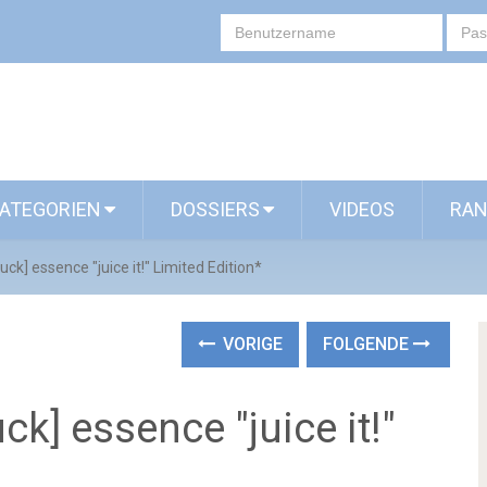
ATEGORIEN
DOSSIERS
VIDEOS
RAN
uck] essence "juice it!" Limited Edition*
VORIGE
FOLGENDE
ck] essence "juice it!"