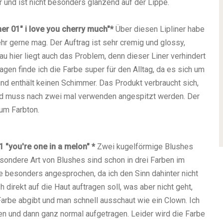
 und ist nicht besonders glänzend auf der Lippe.
ner
01" i love you cherry much"
*
Über diesen Lipliner habe
ehr gerne mag. Der Auftrag ist sehr cremig und glossy,
u hier liegt auch das Problem, denn dieser Liner verhindert
agen finde ich die Farbe super für den Alltag, da es sich um
und enthält keinen Schimmer. Das Produkt verbraucht sich,
und muss nach zwei mal verwenden angespitzt werden. Der
zum Farbton.
1 "you're one in a melon"
*
Zwei kugelförmige Blushes
esondere Art von Blushes sind schon in drei Farben im
e besonders angesprochen, da ich den Sinn dahinter nicht
direkt auf die Haut auftragen soll, was aber nicht geht,
 Farbe abgibt und man schnell ausschaut wie ein Clown. Ich
 und dann ganz normal aufgetragen. Leider wird die Farbe