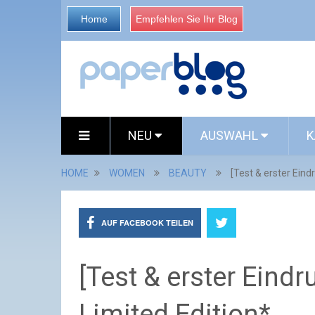
Home
Empfehlen Sie Ihr Blog
NEU
AUSWAHL
K
HOME
WOMEN
BEAUTY
[Test & erster Eindr
AUF FACEBOOK TEILEN
[Test & erster Eindru
Limited Edition*