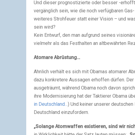
Und dieser prognostizierte oder besser -erhof
vergänglich sein, wie die noch verfügbaren Gas-
weiteres Strohfeuer statt einer Vision – und wa
sein wird?
Kein Entwurf, den man aufgrund seines visionäre
vielmehr als das Festhalten an altbewährten Reze
Atomare Abrüstung…
Ahnlich verhält es sich mit Obamas atomarer Abr
dazu konkretere Aussagen erhoffen dürfen. Der 
ausgeträumt, während Obama noch davon spricht
ihre Modernisierung hat der Taktierer Obama übe
in Deutschland…
) Und keiner unserer deutschen 
Deutschland einzufordern.
„Solange Atomwaffen existieren, sind wir nicht
in Wirklichkeit hätte der Satz lauten müssen:
„So