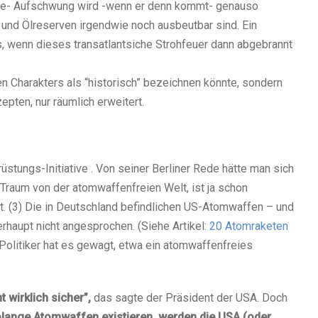
fte- Aufschwung wird -wenn er denn kommt- genauso
 und Ölreserven irgendwie noch ausbeutbar sind. Ein
s, wenn dieses transatlantsiche Strohfeuer dann abgebrannt
n Charakters als “historisch” bezeichnen könnte, sondern
pten, nur räumlich erweitert.
üstungs-Initiative . Von seiner Berliner Rede hätte man sich
Traum von der atomwaffenfreien Welt, ist ja schon
. (3) Die in Deutschland befindlichen US-Atomwaffen – und
rhaupt nicht angesprochen. (Siehe Artikel:
20 Atomraketen
Politiker hat es gewagt, etwa ein atomwaffenfreies
 wirklich sicher”,
das sagte der Präsident der USA. Doch
lange Atomwaffen existieren, werden die USA (oder