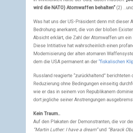
wird die NATO) Atomwaffen behalten“
(2) …und
Was hat uns der US-Präsident denn mit dieser Au
Bedrohung anerkannt, die von der bloßen Existe
Absicht erklärt, die Zahl der Atomwaffen um ein 
Diese Intitiative hat wahrscheinlich einen profan
Modernisierung der alten atomaren Waffensyste
dem die USA permanent an der
“fiskalischen Kli
Russland reagierte “zurückhaltend” berichtete
Reduzierung ohne Bedingungen einseitig durchfüh
wie er das in seinem von Republikanern domini
dort jegliche seiner Anstrengungen ausgebremst
Kein Traum..
Auf den Plakaten der Demonstranten, die vor 
“Martin Luther: I have a dream”
und
“Barack Oba