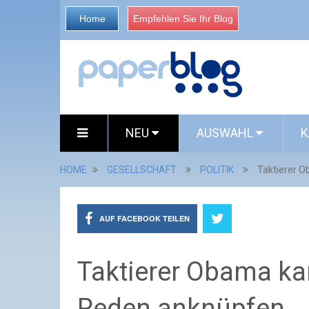
Home
Empfehlen Sie Ihr Blog
NEU
AUSWAHL
K
HOME
GESELLSCHAFT
POLITIK
Taktierer O
AUF FACEBOOK TEILEN
Taktierer Obama kan
Reden anknüpfen