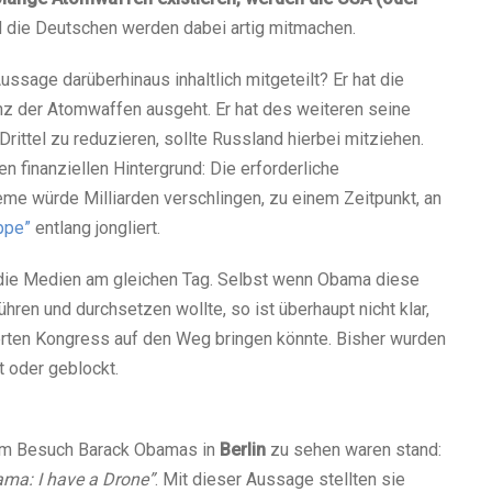
 die Deutschen werden dabei artig mitmachen.
ssage darüberhinaus inhaltlich mitgeteilt? Er hat die
nz der Atomwaffen ausgeht. Er hat des weiteren seine
Drittel zu reduzieren, sollte Russland hierbei mitziehen.
en finanziellen Hintergrund: Die erforderliche
me würde Milliarden verschlingen, zu einem Zeitpunkt, an
ppe”
entlang jongliert.
n die Medien am gleichen Tag. Selbst wenn Obama diese
ren und durchsetzen wollte, so ist überhaupt nicht klar,
erten Kongress auf den Weg bringen könnte. Bisher wurden
 oder geblockt.
dem Besuch Barack Obamas in
Berlin
zu sehen waren stand:
ma: I have a Drone”
. Mit dieser Aussage stellten sie