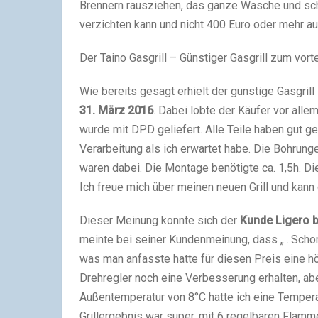
Brennern rausziehen, das ganze Wasche und scho
verzichten kann und nicht 400 Euro oder mehr a
Der Taino Gasgrill – Günstiger Gasgrill zum vort
Wie bereits gesagt erhielt der günstige Gasgrill
31. März 2016
. Dabei lobte der Käufer vor allem
wurde mit DPD geliefert. Alle Teile haben gut 
Verarbeitung als ich erwartet habe. Die Bohrung
waren dabei. Die Montage benötigte ca. 1,5h. Di
Ich freue mich über meinen neuen Grill und kan
Dieser Meinung konnte sich der
Kunde Ligero be
meinte bei seiner Kundenmeinung, dass „…Scho
was man anfasste hatte für diesen Preis eine hö
Drehregler noch eine Verbesserung erhalten, aber
Außentemperatur von 8°C hatte ich eine Tempera
Grillergebnis war super, mit 6 regelbaren Flamm