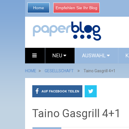
Home
Empfehlen Sie Ihr Blog
NEU
AUSWAHL
K
HOME
GESELLSCHAFT
Taino Gasgrill 4+1
AUF FACEBOOK TEILEN
Taino Gasgrill 4+1