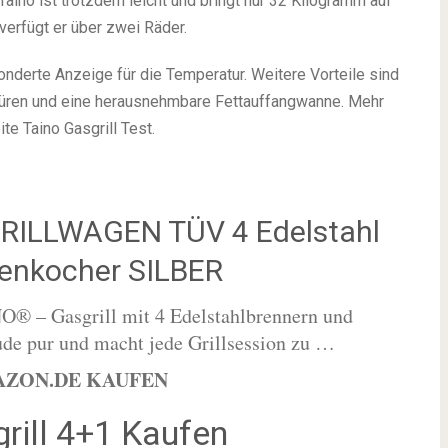
aino ist trotzdem leicht und bringt nur 32 Kilogramm auf
verfügt er über zwei Räder.
onderte Anzeige für die Temperatur. Weitere Vorteile sind
 Türen und eine herausnehmbare Fettauffangwanne. Mehr
te Taino Gasgrill Test.
GRILLWAGEN TÜV 4 Edelstahl
itenkocher SILBER
® – Gasgrill mit 4 Edelstahlbrennern und
eude pur und macht jede Grillsession zu …
AZON.DE KAUFEN
rill 4+1 Kaufen