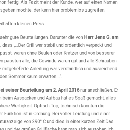
n fertig. Als Fazit meint der Kunde, wer auf einen Namen
usgeben möchte, der kann hier problemlos zugreifen.
eilhaften kleinen Preis
 sehr gute Beurteilungen. Darunter die von
Herr Jens G. am
, dass „…Der Grill war stabil und ordentlich verpackt und
gepasst, waren ohne Beulen oder Kratzer und von besserer
en passten alle, die Gewinde waren gut und alle Schrauben
e mitgelieferte Anleitung war verständlich und ausreichend.
n den Sommer kaum erwarten….“.
i seiner Beurteilung am 2. April 2016
nur anschließen. Er
n beim Auspacken und Aufbau hat es Spaß gemacht, alles
here Wertigkeit. Optisch Top, technisch könnten die
 Funktion ist in Ordnung. Bei voller Leistung und einer
turanzeige von 290° C und dies in einer kurzen Zeit.Das
en und der großen Grillfläche kann man sich austoben.Ich