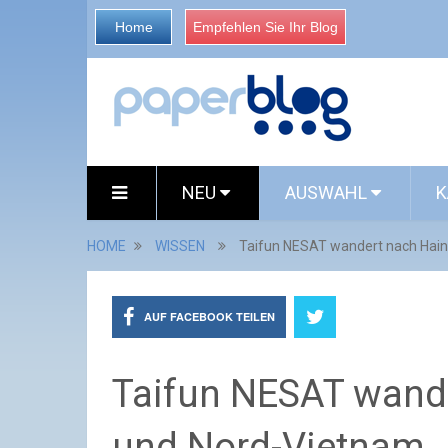
Home
Empfehlen Sie Ihr Blog
NEU
AUSWAHL
K
HOME
WISSEN
Taifun NESAT wandert nach Hain
AUF FACEBOOK TEILEN
Taifun NESAT wande
und Nord-Vietnam