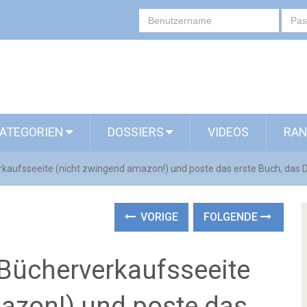
ATEGORIEN
DOSSIERS
VIDEOS
RAN
rkaufsseeite (nicht zwingend amazon!) und poste das erste Buch, das Di
VORIGE
FOLGENDE
 Bücherverkaufsseeite
azon!) und poste das