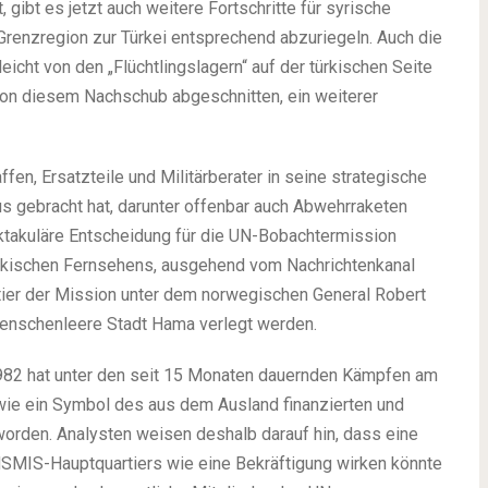
 gibt es jetzt auch weitere Fortschritte für syrische
Grenzregion zur Türkei entsprechend abzuriegeln. Auch die
leicht von den „Flüchtlingslagern“ auf der türkischen Seite
g von diesem Nachschub abgeschnitten, ein weiterer
, Ersatzteile und Militärberater in seine strategische
s gebracht hat, darunter offenbar auch Abwehrraketen
ektakuläre Entscheidung für die UN-Bobachtermission
kischen Fernsehens, ausgehend vom Nachrichtenkanal
tier der Mission unter dem norwegischen General Robert
enschenleere Stadt Hama verlegt werden.
82 hat unter den seit 15 Monaten dauernden Kämpfen am
 wie ein Symbol des aus dem Ausland finanzierten und
orden. Analysten weisen deshalb darauf hin, dass eine
SMIS-Hauptquartiers wie eine Bekräftigung wirken könnte