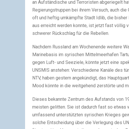
an Aufständische und Terroristen abgeriegelt hat,
Regierungstruppen bei ihrem Versuch, auch die 
oft und heftig umkämpfte Stadt Idlib, die bisher 
aus erreicht werden konnte, ist jetzt fast völli
schwerer Rückschlag für die Rebellen.
Nachdem Russland am Wochenende weitere Waffen
Marinebasis im syrischen Mittelmeerhafen Tartu
gegen Luft- und Seeziele, könnte jetzt eine sp
UNSMIS anstehen: Verschiedene Kanäle des tür
NTV, haben gestern angekündigt, das Hauptquar
Mood könnte in die weitgehend zerstörte und m
Dieses bekannte Zentrum des Aufstands von 19
meisten gelitten. Sie ist dadurch fast so etwas
umfassend unterstützten syrischen Krieges gew
solche Entscheidung über die Verlegung des UN