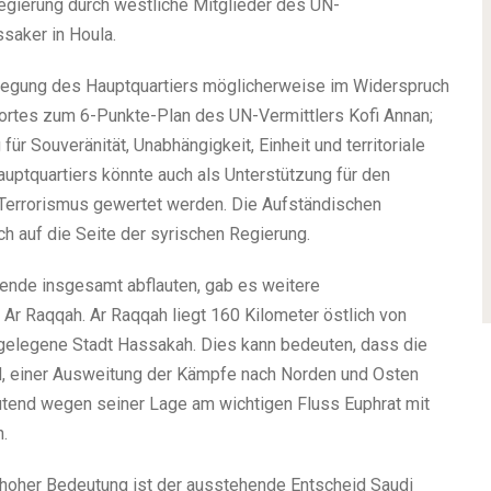
Regierung durch westliche Mitglieder des UN-
saker in Houla.
rlegung des Hauptquartiers möglicherweise im Widerspruch
wortes zum 6-Punkte-Plan des UN-Vermittlers Kofi Annan;
für Souveränität, Unabhängigkeit, Einheit und territoriale
auptquartiers könnte auch als Unterstützung für den
Terrorismus gewertet werden. Die Aufständischen
ch auf die Seite der syrischen Regierung.
ende insgesamt abflauten, gab es weitere
r Raqqah. Ar Raqqah liegt 160 Kilometer östlich von
 gelegene Stadt Hassakah. Dies kann bedeuten, dass die
d, einer Ausweitung der Kämpfe nach Norden und Osten
end wegen seiner Lage am wichtigen Fluss Euphrat mit
.
l hoher Bedeutung ist der ausstehende Entscheid Saudi