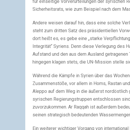
für einseitige Vorverurteilungen der syrischen 
Sicherheitsrats, wie zum Beispiel nach dem Mas
Andere weisen darauf hin, dass eine solche Ve
steht zum dritten Satz des präsidentiellen Vor
dort heißt es, es gebe eine „starke Verpflichtung 
Integrität“ Syriens. Denn diese Verlegung des H
Aufstand und den aus dem Ausland getragenen 
hingegen klagen stets, die UN-Mission stelle si
Während die Kämpfe in Syrien über das Wochen
Zusammenstöße, vor allem in Homs, Rastan und A
Aleppo auf dem Weg in die äußerst nordöstlich
syrischen Regierungstruppen entschlossen sin
zuvorzukommen. Ar Raqqah ist außerdem bedeut
seinen strategisch bedeutenden Wassermengen
Ein weiterer wichtiger Vorgang von internationa