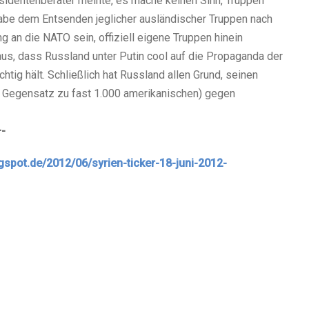
äsidentenberater meinte, es mache keinen Sinn, Truppen
habe dem Entsenden jeglicher ausländischer Truppen nach
g an die NATO sein, offiziell eigene Truppen hinein
aus, dass Russland unter Putin cool auf die Propaganda der
htig hält. Schließlich hat Russland allen Grund, seinen
(im Gegensatz zu fast 1.000 amerikanischen) gegen
-
logspot.de/2012/06/syrien-ticker-18-juni-2012-