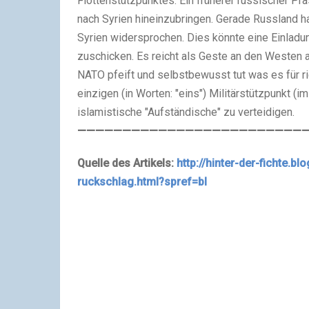
Flottenstützpunktes. Ein früherer russischer Pr
nach Syrien hineinzubringen. Gerade Russland 
Syrien widersprochen. Dies könnte eine Einladun
zuschicken. Es reicht als Geste an den Westen 
NATO pfeift und selbstbewusst tut was es für ric
einzigen (in Worten: "eins") Militärstützpunkt 
islamistische "Aufständische" zu verteidigen.
——————————————————————————
Quelle des Artikels:
http://hinter-der-fichte.b
ruckschlag.html?spref=bl