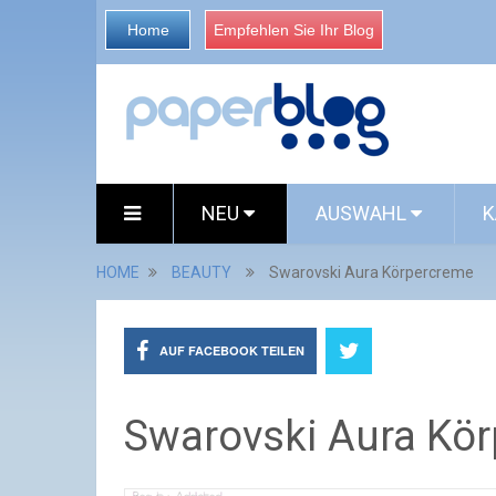
Home
Empfehlen Sie Ihr Blog
NEU
AUSWAHL
K
HOME
BEAUTY
Swarovski Aura Körpercreme
AUF FACEBOOK TEILEN
Swarovski Aura Kö