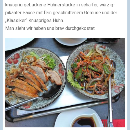
knusprig gebackene Hühnerstücke in scharfer, würzig-
pikanter Sauce mit fein geschnittenem Gemüse und der
„Klassiker“ Knuspriges Huhn.
Man sieht wir haben uns brav durchgekostet.