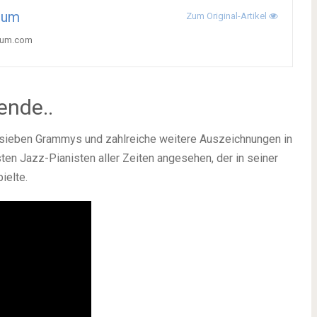
tum
Zum Original-Artikel
ctum.com
ende..
 sieben Grammys und zahlreiche weitere Auszeichnungen in
hsten Jazz-Pianisten aller Zeiten angesehen, der in seiner
ielte.