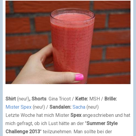
Shirt
(neu!)
, Shorts
: Gina Tricot /
Kette:
MSH /
Brille:
Mister Spex
(neu!) /
Sandalen:
Sacha
(neu!)
Letzte Woche hat mich Mister
Spex
angeschrieben und hat
mich gefragt, ob ich Lust hätte an der "
Summer Style
Challenge 2013
" teilzunehmen. Man sollte bei der