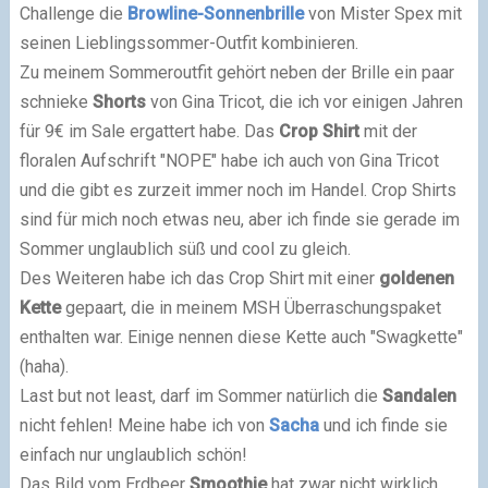
Challenge die
Browline-Sonnenbrille
von Mister Spex mit
seinen Lieblingssommer-Outfit kombinieren.
Zu meinem Sommeroutfit gehört neben der Brille ein paar
schnieke
Shorts
von Gina Tricot, die ich vor einigen Jahren
für 9€ im Sale ergattert habe. Das
Crop Shirt
mit der
floralen Aufschrift "NOPE" habe ich auch von Gina Tricot
und die gibt es zurzeit immer noch im Handel. Crop Shirts
sind für mich noch etwas neu, aber ich finde sie gerade im
Sommer unglaublich süß und cool zu gleich.
Des Weiteren habe ich das Crop Shirt mit einer
goldenen
Kette
gepaart, die in meinem MSH Überraschungspaket
enthalten war. Einige nennen diese Kette auch "Swagkette"
(haha).
Last but not least, darf im Sommer natürlich die
Sandalen
nicht fehlen! Meine habe ich von
Sacha
und ich finde sie
einfach nur unglaublich schön!
Das Bild vom Erdbeer
Smoothie
hat zwar nicht wirklich