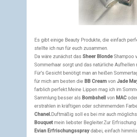
Es gibt einige Beauty Produkte, die einfach p
stellte ich nun für euch zusammen.
Da wäre zunächst das
Sheer Blonde
Shampoo 
Sommerhaar sorgt und das natürliche Aufhellen 
Für's Gesicht benötigt man an heißen Sommert
für mich am besten die
BB Cream
von
Jade May
farblich perfekt.
Meine Lippen mag ich im Sommer
Sammlung besser als
Bombshell
von
MAC
oder
erstrahlen in kräftigen oder schimmernden Far
Chanel.
Duftmäßig soll es bei mir auch möglichst 
Bouquet
mein liebster Begleiter.
Zur Erfrischun
Evian Erfrischungsspray
dabei, einfach himmli