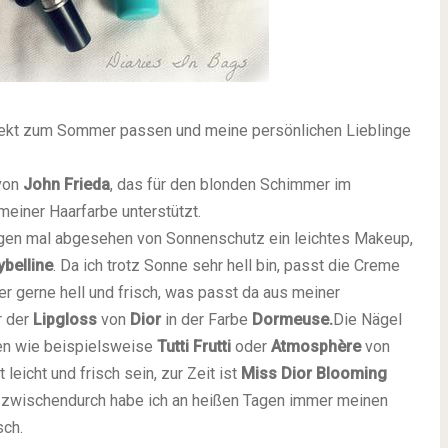
erfekt zum Sommer passen und meine persönlichen Lieblinge
von
John Frieda
, das für den blonden Schimmer im
meiner Haarfarbe unterstützt.
agen mal abgesehen von Sonnenschutz ein leichtes Makeup,
belline
. Da ich trotz Sonne sehr hell bin, passt die Creme
 gerne hell und frisch, was passt da aus meiner
 der
Lipgloss
von
Dior
in der Farbe
Dormeuse.
Die Nägel
ben wie beispielsweise
Tutti Frutti
oder
Atmosphère
von
leicht und frisch sein, zur Zeit ist
Miss Dior Blooming
g zwischendurch habe ich an heißen Tagen immer meinen
sch.