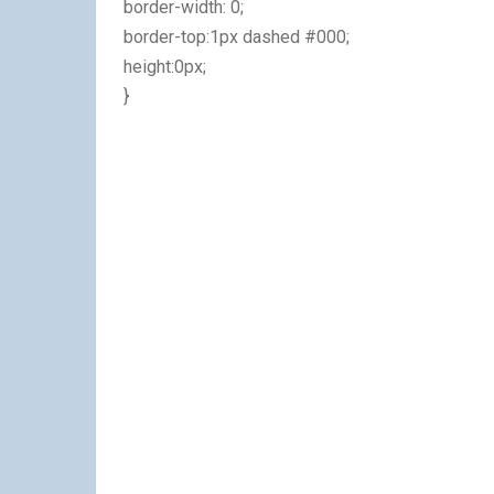
border-width: 0;
border-top:1px dashed #000;
height:0px;
}