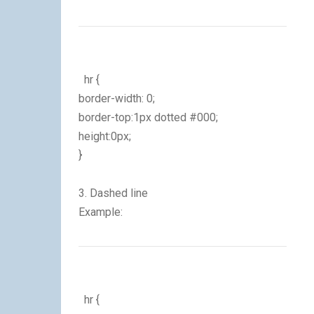
hr {
border-width: 0;
border-top:1px dotted #000;
height:0px;
}
3. Dashed line
Example:
hr {