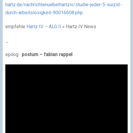
hartz.de/nachrichtenueberhartziv/studie-jeder-5-suizid-
durch-arbeitslosigkeit-90016608.php
empfehle
Hartz IV – ALG II
» Hartz IV News
_
epilog:
postum – fabian rappel