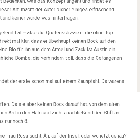
hat Bedenken, was das Konzept angeht und findet es
dieser Art, macht der Autor bisher einiges erfrischend
 und keiner würde was hinterfragen.
elernt hat – also die Quotenschwarze, die ohne Top
irekt mal klar, dass er überhaupt keinen Bock auf den
ine Bio für ihn aus dem Ärmel und Zack ist Austin ein
übliche Bombe, die verhindern soll, dass die Gefangenen
ndet der erste schon mal auf einem Zaunpfahl. Da warens
fen. Da sie aber keinen Bock darauf hat, von dem alten
nen Ast in den Hals und zieht anschließend den Stift an
s nur noch 8.
ne Frau Rosa sucht. Äh, auf der Insel, oder wo jetzt genau?