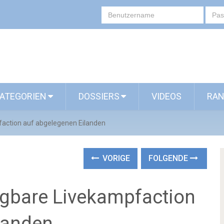
ATEGORIEN
DOSSIERS
VIDEOS
RAN
pfaction auf abgelegenen Eilanden
VORIGE
FOLGENDE
olgbare Livekampfaction
landen