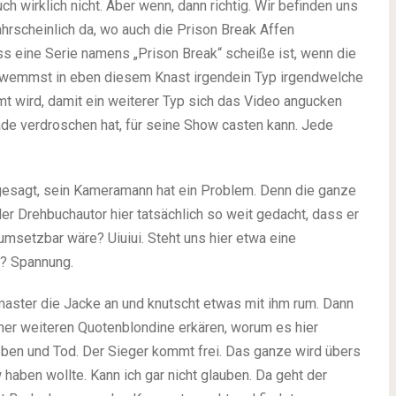
uch wirklich nicht. Aber wenn, dann richtig. Wir befinden uns
hrscheinlich da, wo auch die Prison Break Affen
ss eine Serie namens „Prison Break“ scheiße ist, wenn die
verwemmst in eben diesem Knast irgendein Typ irgendwelche
t wird, damit ein weiterer Typ sich das Video angucken
ade verdroschen hat, für seine Show casten kann. Jede
gesagt, sein Kameramann hat ein Problem. Denn die ganze
 der Drehbuchautor hier tatsächlich so weit gedacht, dass er
msetzbar wäre? Uiuiui. Steht uns hier etwa eine
r? Spannung.
ster die Jacke an und knutscht etwas mit ihm rum. Dann
ner weiteren Quotenblondine erkären, worum es hier
Leben und Tod. Der Sieger kommt frei. Das ganze wird übers
haben wollte. Kann ich gar nicht glauben. Da geht der