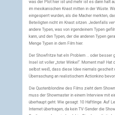
was der Plot hier ist und mehr ist es dann halt a
im mexikanischen Knast mitten in der Wüste. Wa
eingesperrt wurden, als die Macher merkten, da
Beteiligten nicht im Knast sitzen. Jedenfalls 
andere Typen, was von irgendeinem Typen gefilm
kann, und den Typen, der die anderen Typen ger
Menge Typen in dem Film hier.
Der Showfritze hat eIn Problem … oder besser 
Insel ist voller „toter Winkel“. Moment mal! Hat
selbst weiß, dass diese Idee niemals gescheit u
Überraschung an realistischem Actionkino bevo
Die Quotenblondine des Films zieht dem Showma
muss der Showmaster in einem Interview mit ei
überhaupt geht. Wie gesagt: 10 Häftlinge. Auf 
Internet übertragen, da kein TV-Sender die Show 