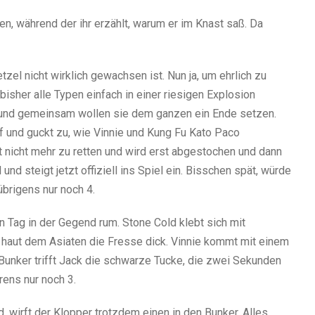
, während der ihr erzählt, warum er im Knast saß. Da
el nicht wirklich gewachsen ist. Nun ja, um ehrlich zu
d bisher alle Typen einfach in einer riesigen Explosion
r und gemeinsam wollen sie dem ganzen ein Ende setzen.
 und guckt zu, wie Vinnie und Kung Fu Kato Paco
st nicht mehr zu retten und wird erst abgestochen und dann
und steigt jetzt offiziell ins Spiel ein. Bisschen spät, würde
übrigens nur noch 4.
n Tag in der Gegend rum. Stone Cold klebt sich mit
 haut dem Asiaten die Fresse dick. Vinnie kommt mit einem
Bunker trifft Jack die schwarze Tucke, die zwei Sekunden
ens nur noch 3.
, wirft der Klopper trotzdem einen in den Bunker. Alles