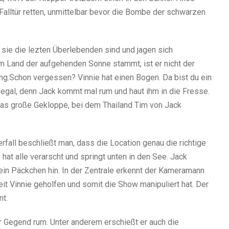
e Falltür retten, unmittelbar bevor die Bombe der schwarzen
s sie die lezten Überlebenden sind und jagen sich
m Land der aufgehenden Sonne stammt, ist er nicht der
htung.Schon vergessen? Vinnie hat einen Bogen. Da bist du ein
h egal, denn Jack kommt mal rum und haut ihm in die Fresse.
 das große Gekloppe, bei dem Thailand Tim von Jack
rfall beschließt man, dass die Location genau die richtige
 hat alle verarscht und springt unten in den See. Jack
r ein Päckchen hin. In der Zentrale erkennt der Kameramann
eit Vinnie geholfen und somit die Show manipuliert hat. Der
nt.
 der Gegend rum. Unter anderem erschießt er auch die