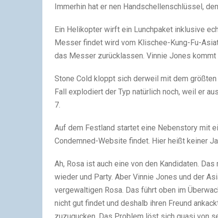
Immerhin hat er nen Handschellenschlüssel, den 
Ein Helikopter wirft ein Lunchpaket inklusive e
Messer findet wird vom Klischee-Kung-Fu-Asia
das Messer zurücklassen. Vinnie Jones kommt v
Stone Cold kloppt sich derweil mit dem größten T
Fall explodiert der Typ natürlich noch, weil er a
7.
Auf dem Festland startet eine Nebenstory mit ei
Condemned-Website findet. Hier heißt keiner Jac
Ah, Rosa ist auch eine von den Kandidaten. Das
wieder und Party. Aber Vinnie Jones und der A
vergewaltigen Rosa. Das führt oben im Überwac
nicht gut findet und deshalb ihren Freund ankack
zuzugucken. Das Problem löst sich quasi von sel