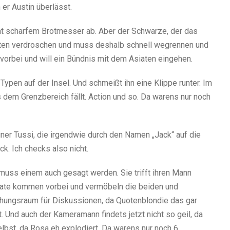
er Austin überlässt.
cht scharfem Brotmesser ab. Aber der Schwarze, der das
ten verdroschen und muss deshalb schnell wegrennen und
orbei und will ein Bündnis mit dem Asiaten eingehen.
ypen auf der Insel. Und schmeißt ihn eine Klippe runter. Im
us dem Grenzbereich fällt. Action und so. Da warens nur noch
ner Tussi, die irgendwie durch den Namen „Jack“ auf die
k. Ich checks also nicht.
 muss einem auch gesagt werden. Sie trifft ihren Mann
siate kommen vorbei und vermöbeln die beiden und
hungsraum für Diskussionen, da Quotenblondie das gar
t. Und auch der Kameramann findets jetzt nicht so geil, da
bst, da Rosa eh explodiert. Da warens nur noch 6.