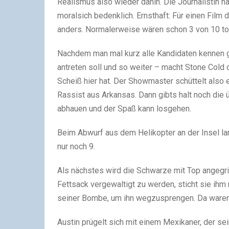
Realismus also wieder dahin. Die Journalistin 
moralsich bedenklich. Ernsthaft: Für einen Film 
anders. Normalerweise wären schon 3 von 10 tot
Nachdem man mal kurz alle Kandidaten kennen g
antreten soll und so weiter – macht Stone Cold d
Scheiß hier hat. Der Showmaster schüttelt also e
Rassist aus Arkansas. Dann gibts halt noch die 
abhauen und der Spaß kann losgehen.
Beim Abwurf aus dem Helikopter an der Insel la
nur noch 9.
Als nächstes wird die Schwarze mit Top angegrif
Fettsack vergewaltigt zu werden, sticht sie ihm 
seiner Bombe, um ihn wegzusprengen. Da waren
Austin prügelt sich mit einem Mexikaner, der sei