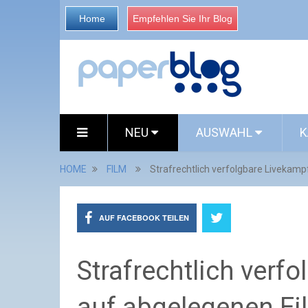
Home
Empfehlen Sie Ihr Blog
NEU
AUSWAHL
K
HOME
FILM
Strafrechtlich verfolgbare Livekam
AUF FACEBOOK TEILEN
Strafrechtlich verf
auf abgelegenen Ei