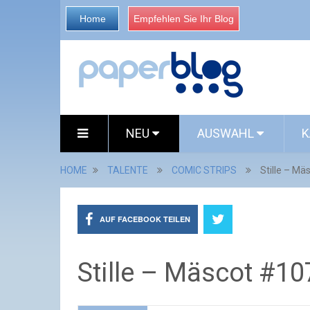
Home
Empfehlen Sie Ihr Blog
NEU
AUSWAHL
K
HOME
TALENTE
COMIC STRIPS
Stille – Mä
AUF FACEBOOK TEILEN
Stille – Mäscot #10