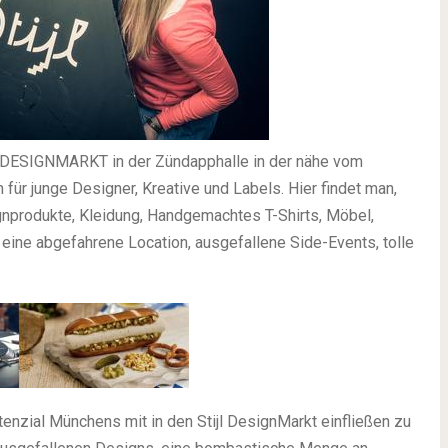
DESIGNMARKT in der Zündapphalle in der nähe vom
 für junge Designer, Kreative und Labels. Hier findet man,
gnprodukte, Kleidung, Handgemachtes T-Shirts, Möbel,
ine abgefahrene Location, ausgefallene Side-Events, tolle
enzial Münchens mit in den Stijl DesignMarkt einfließen zu