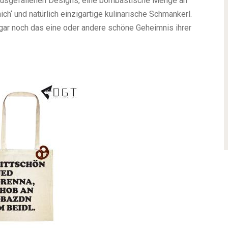
n ausgefallenen Designs, eine bombastische Menge an
h‘ und natürlich einzigartige kulinarische Schmankerl.
gar noch das eine oder andere schöne Geheimnis ihrer