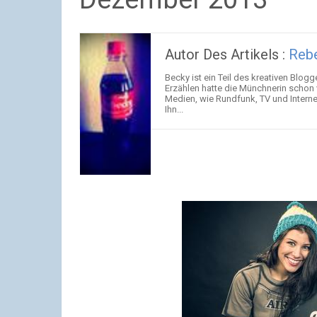
Autor Des Artikels :
Reb
Becky ist ein Teil des kreativen Blog
Erzählen hatte die Münchnerin schon
Medien, wie Rundfunk, TV und Intern
Ihn...