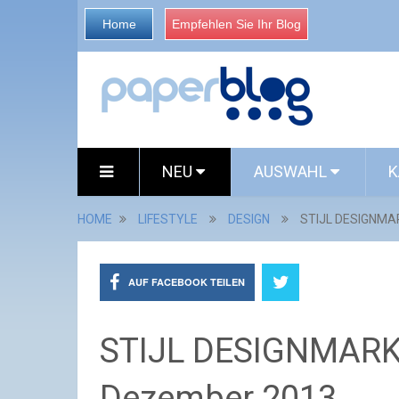
Home
Empfehlen Sie Ihr Blog
NEU
AUSWAHL
K
HOME
LIFESTYLE
DESIGN
STIJL DESIGNMA
AUF FACEBOOK TEILEN
STIJL DESIGNMARK
Dezember 2013