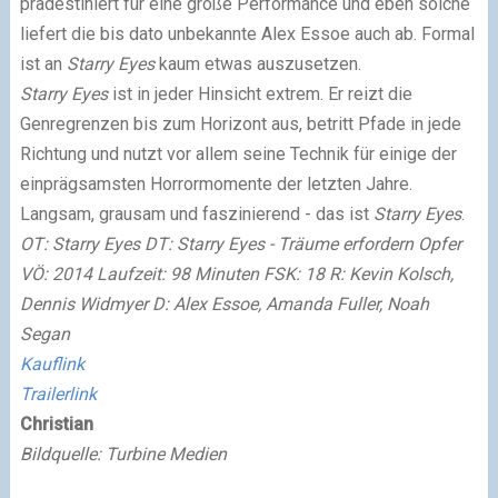
prädestiniert für eine große Performance und eben solche
liefert die bis dato unbekannte Alex Essoe auch ab. Formal
ist an
Starry Eyes
kaum etwas auszusetzen.
Starry Eyes
ist in jeder Hinsicht extrem. Er reizt die
Genregrenzen bis zum Horizont aus, betritt Pfade in jede
Richtung und nutzt vor allem seine Technik für einige der
einprägsamsten Horrormomente der letzten Jahre.
Langsam, grausam und faszinierend - das ist
Starry Eyes
.
OT: Starry Eyes DT: Starry Eyes - Träume erfordern Opfer
VÖ: 2014 Laufzeit: 98 Minuten FSK: 18 R: Kevin Kolsch,
Dennis Widmyer D: Alex Essoe, Amanda Fuller, Noah
Segan
Kauflink
Trailerlink
Christian
Bildquelle: Turbine Medien