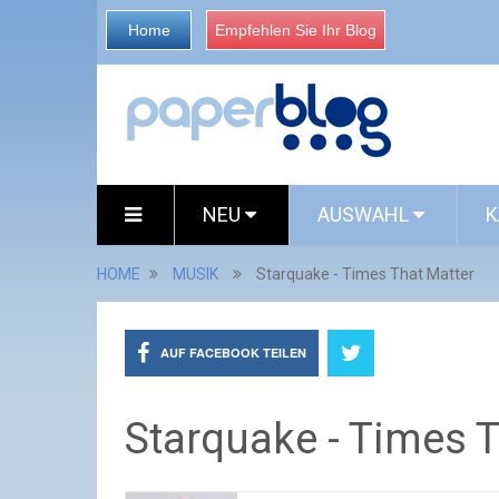
Home
Empfehlen Sie Ihr Blog
NEU
AUSWAHL
K
HOME
MUSIK
Starquake - Times That Matter
AUF FACEBOOK TEILEN
Starquake - Times T