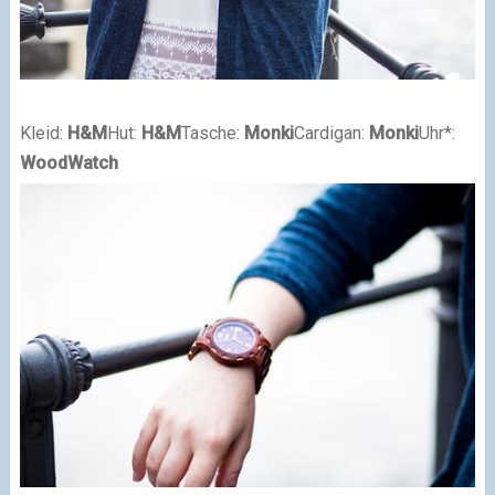
Kleid:
H&M
Hut:
H&M
Tasche:
Monki
Cardigan:
Monki
Uhr*:
WoodWatch