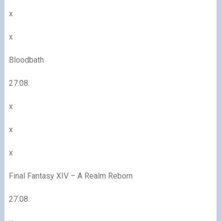
x
x
Bloodbath
27.08.
x
x
x
Final Fantasy XIV – A Realm Reborn
27.08.