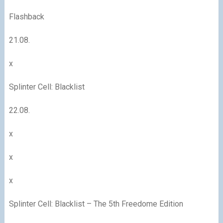
Flashback
21.08.
x
Splinter Cell: Blacklist
22.08.
x
x
x
Splinter Cell: Blacklist – The 5
th
Freedome Edition