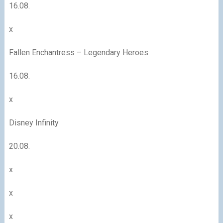
16.08.
x
Fallen Enchantress – Legendary Heroes
16.08.
x
Disney Infinity
20.08.
x
x
x