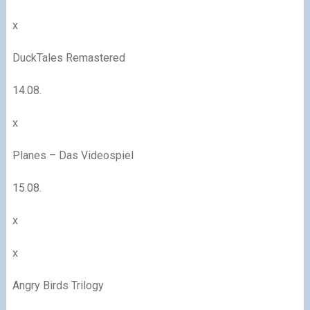
x
DuckTales Remastered
14.08.
x
Planes – Das Videospiel
15.08.
x
x
Angry Birds Trilogy