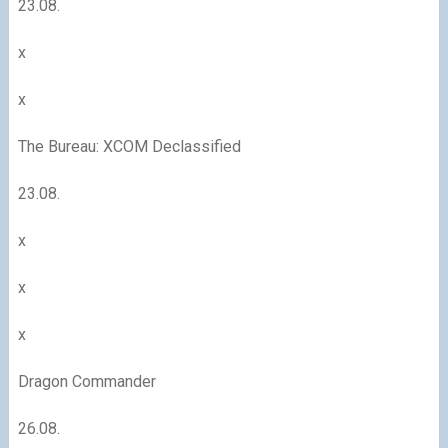
23.08.
x
x
The Bureau: XCOM Declassified
23.08.
x
x
x
Dragon Commander
26.08.