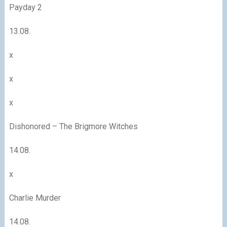
Payday 2
13.08.
x
x
x
Dishonored – The Brigmore Witches
14.08.
x
Charlie Murder
14.08.