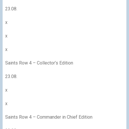
23.08.
x
x
x
Saints Row 4 – Collector’s Edition
23.08.
x
x
Saints Row 4 – Commander in Chief Edition