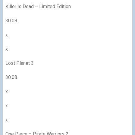
Killer is Dead – Limited Edition
30.08.
x
x
Lost Planet 3
30.08.
x
x
x
One Piece – Pirate Warriors 2