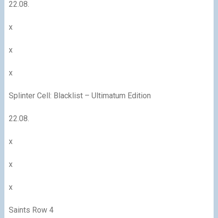
22.08.
x
x
x
Splinter Cell: Blacklist – Ultimatum Edition
22.08.
x
x
x
Saints Row 4