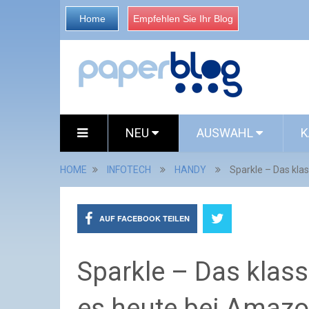
Home
Empfehlen Sie Ihr Blog
NEU
AUSWAHL
K
HOME
INFOTECH
HANDY
Sparkle – Das kla
AUF FACEBOOK TEILEN
Sparkle – Das klass
es heute bei Amazo