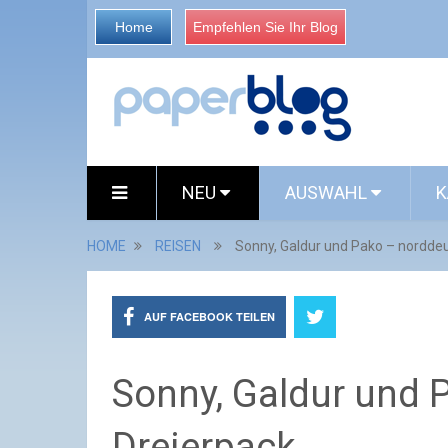
Home
Empfehlen Sie Ihr Blog
NEU
AUSWAHL
K
HOME
REISEN
Sonny, Galdur und Pako – nordde
AUF FACEBOOK TEILEN
Sonny, Galdur und 
Dreierpack