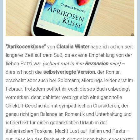
“Aprikosenküsse”
von
Claudia Winter
habe ich schon seit
längerer Zeit auf dem SuB, da es eine Empfehlung von der
lieben Petzi war
(schaut mal in ihre
Rezension
rein!)
–
dies ist noch die
selbstverlegte Version
, der Roman
erscheint aber auch bei Goldmann, allerdings leider erst im
Februar. Trotzdem solltet ihr euch dieses Buch unbedingt
vormerken, denn dahinter verbirgt sich eine ganz tolle
ChickLit-Geschichte mit sympathischen Charakteren, der
genau richtigen Balance an Romantik und Unterhaltung und
ist perfekt für einen gedanklichen Urlaub in der
italienischen Toskana. Macht Lust auf Italien und Pasta –
gut, dass ich das Buch auch dort gelesen habe, sonst hätte