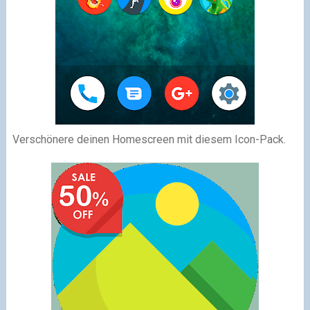
Verschönere deinen Homescreen mit diesem Icon-Pack.